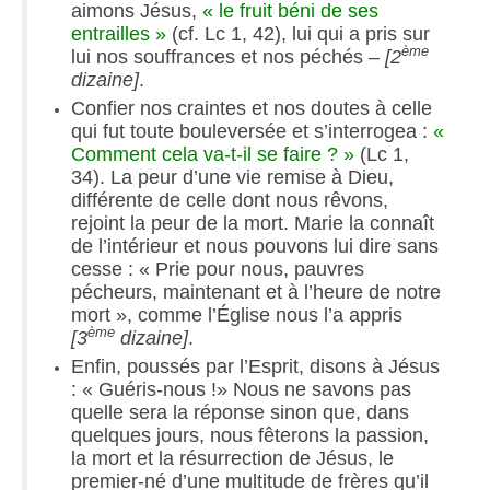
aimons Jésus,
« le fruit béni de ses
entrailles »
(cf. Lc 1, 42), lui qui a pris sur
ème
lui nos souffrances et nos péchés –
[2
dizaine]
.
Confier nos craintes et nos doutes à celle
qui fut toute bouleversée et s’interrogea :
«
Comment cela va-t-il se faire ? »
(Lc 1,
34). La peur d’une vie remise à Dieu,
différente de celle dont nous rêvons,
rejoint la peur de la mort. Marie la connaît
de l’intérieur et nous pouvons lui dire sans
cesse : « Prie pour nous, pauvres
pécheurs, maintenant et à l’heure de notre
mort », comme l’Église nous l’a appris
ème
[3
dizaine]
.
Enfin, poussés par l’Esprit, disons à Jésus
: « Guéris-nous !» Nous ne savons pas
quelle sera la réponse sinon que, dans
quelques jours, nous fêterons la passion,
la mort et la résurrection de Jésus, le
premier-né d’une multitude de frères qu’il