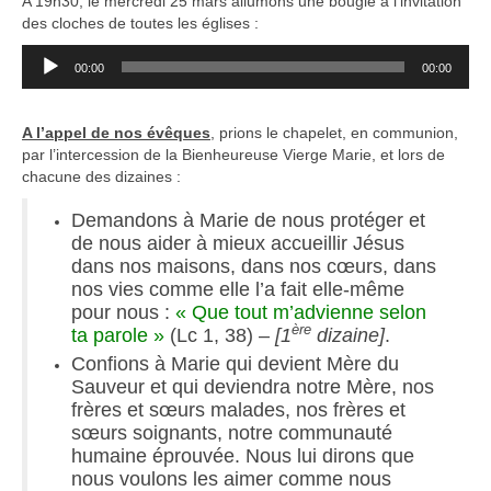
A 19h30, le mercredi 25 mars allumons une bougie à l’invitation
des cloches de toutes les églises :
Lecteur
00:00
00:00
audio
A l’appel de nos évêques
, prions le chapelet, en communion,
par l’intercession de la Bienheureuse Vierge Marie, et lors de
chacune des dizaines :
Demandons à Marie de nous protéger et
de nous aider à mieux accueillir Jésus
dans nos maisons, dans nos cœurs, dans
nos vies comme elle l’a fait elle-même
pour nous :
« Que tout m’advienne selon
ère
ta parole »
(Lc 1, 38) –
[1
dizaine]
.
Confions à Marie qui devient Mère du
Sauveur et qui deviendra notre Mère, nos
frères et sœurs malades, nos frères et
sœurs soignants, notre communauté
humaine éprouvée. Nous lui dirons que
nous voulons les aimer comme nous