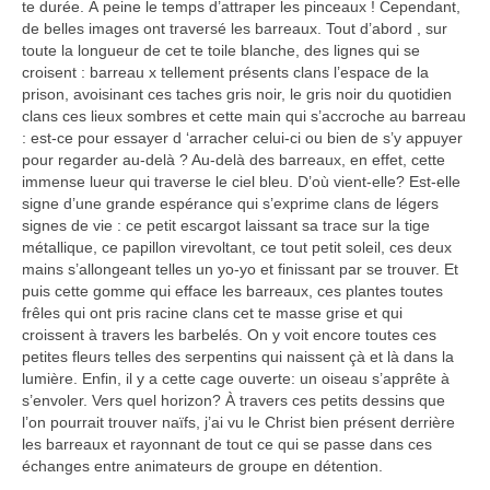
te durée. À peine le temps d’attraper les pinceaux ! Cependant,
de belles images ont traversé les barreaux. Tout d’abord , sur
toute la longueur de cet te toile blanche, des lignes qui se
croisent : barreau x tellement présents clans l’espace de la
prison, avoisinant ces taches gris noir, le gris noir du quotidien
clans ces lieux sombres et cette main qui s’accroche au barreau
: est-ce pour essayer d ‘arracher celui-ci ou bien de s’y appuyer
pour regarder au-delà ? Au-delà des barreaux, en effet, cette
immense lueur qui traverse le ciel bleu. D’où vient-elle? Est-elle
signe d’une grande espérance qui s’exprime clans de légers
signes de vie : ce petit escargot laissant sa trace sur la tige
métallique, ce papillon virevoltant, ce tout petit soleil, ces deux
mains s’allongeant telles un yo-yo et finissant par se trouver. Et
puis cette gomme qui efface les barreaux, ces plantes toutes
frêles qui ont pris racine clans cet te masse grise et qui
croissent à travers les barbelés. On y voit encore toutes ces
petites fleurs telles des serpentins qui naissent çà et là dans la
lumière. Enfin, il y a cette cage ouverte: un oiseau s’apprête à
s’envoler. Vers quel horizon? À travers ces petits dessins que
l’on pourrait trouver naïfs, j’ai vu le Christ bien présent derrière
les barreaux et rayonnant de tout ce qui se passe dans ces
échanges entre animateurs de groupe en détention.