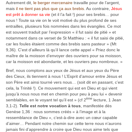
Autrement dit,
l
e berger mercenaire
travaille pour de l’argent,
mais
il ne tient pas plus que ça aux brebis
. Au contraire,
Jésus
est prêt à donner sa vie
(et il l’a fait !) pour ses brebis… pour
nous ! Toute sa vie on le voit motivé du plus profond de ses
entrailles, plusieurs fois nommées dans les évangiles. Ce mot
est souvent traduit par l’expression « il fut saisi de pitié » et
notamment dans ce verset de St Matthieu : « il fut saisi de pitié,
car les foules étaient comme des brebis sans pasteur » (Mt
9,36). C’est d’ailleurs là qu’il lance cette appel « Priez donc le
maître de la moisson d’envoyer des ouvriers pour sa moisson,
car la moisson est abondante, et les ouvriers peu nombreux. »
Bref, nous comptons aux yeux de Jésus et aux yeux du Père
des Cieux, ils tiennent à nous ! L’Esprit d’amour entre Jésus et
son Père est ainsi tourné vers nous… (soit dit en passant, c’est
cela, la Trinité !). Ce mouvement qui est en Dieu et qui vient
jusqu’à nous nous met en chemin pour peu à peu lui « devenir
ème
semblables, en le voyant tel qu’il est » (cf 2
lecture, 1 Jean
3,1-2).
Telle est notre vocation à tous
, manifestée dès
Genèse 1,36 : nous sommes créés « à l’image et à la
ressemblance de Dieu », c’est-à-dire avec un cœur capable
d’aimer… Pendant notre chemin sur cette terre nous n’aurons
jamais fini d’apprendre à croire que Dieu nous aime tels que