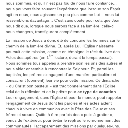
nous sommes, et qu’il n’est pas fou de nous faire confiance…
nous pouvons faire souvent l’expérience que lorsque son Esprit
agit en nous, nous agissons un peu plus comme Lui… nous lui
ressemblons davantage… C’est sans doute pour cela que Jean
nous dit que, lorsque nous serons face à sa lumière, celle-ci
nous changera, transfigurera complètement…
La mission de Jésus a donc été de conduire les hommes sur le
chemin de la lumière divine. Et, après Lui, l’Église naissante
poursuit cette mission, comme en témoigne le récit du livre des
ère
Actes des apôtres (en 1
lecture, durant le temps pascal).
Nous sommes tous appelés à prendre soin les uns des autres et
nous aider ensemble à rencontrer le Seigneur. Et, parmi les
baptisés, les prêtres s’engagent d’une manière particulière et
consacrent (donnent) leur vie pour cette mission. Ce dimanche
« du Christ bon pasteur » est traditionnellement dans l’Église
celui de la réflexion et de la prière pour
ce type de vocation
.
Leur engagement, dans l’Église et pour le monde, peut rappeler
l’engagement de Jésus dont les paroles et les actes aident
chacun à vivre en communion avec le Père des Cieux et ses
frères et sœurs. Quitte à être parfois des « poils à gratter »,
venus de l’extérieur, pour éviter le repli ou le ronronnement des
communautés, l’accaparement des missions par quelques-uns.