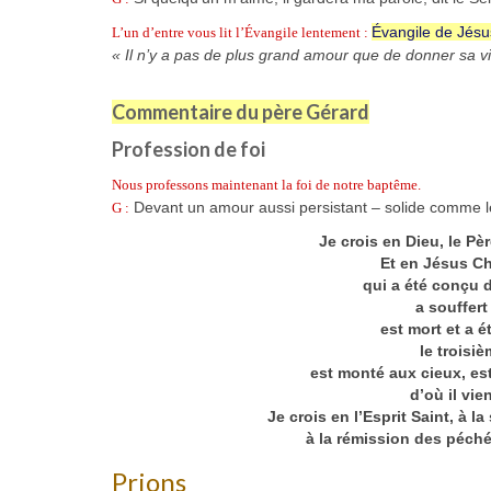
Évangile de Jésu
L’un d’entre vous lit l’Évangile lentement :
« Il n’y a pas de plus grand amour que de donner sa v
Commentaire du père Gérard
Profession de foi
Nous professons maintenant la foi de notre baptême.
Devant un amour aussi persistant – solide comme le
G :
Je crois en Dieu, le Pèr
Et en Jésus Ch
qui a été conçu d
a souffert
est mort et a 
le troisi
est monté aux cieux, est
d’où il vie
Je crois en l’Esprit Saint, à 
à la rémission des péchés,
Prions