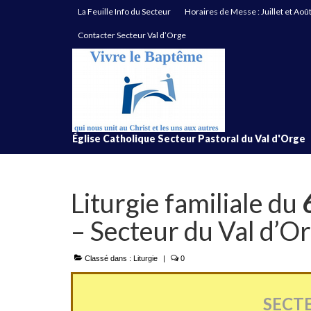
La Feuille Info du Secteur
Horaires de Messe : Juillet et Aoû
Contacter Secteur Val d’Orge
Église Catholique Secteur Pastoral du Val d'Orge
Liturgie familiale du
– Secteur du Val d’O
Classé dans :
Liturgie
|
0
SECT