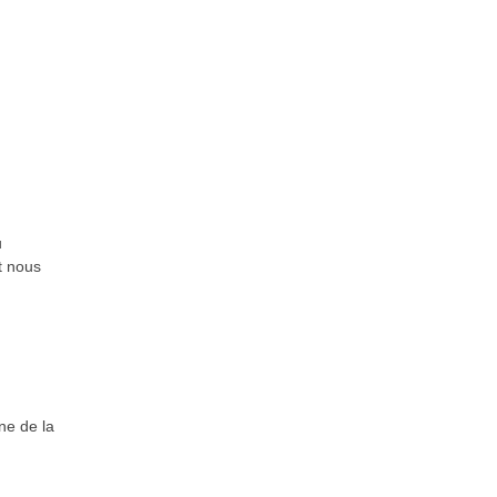
u
t nous
ne de la