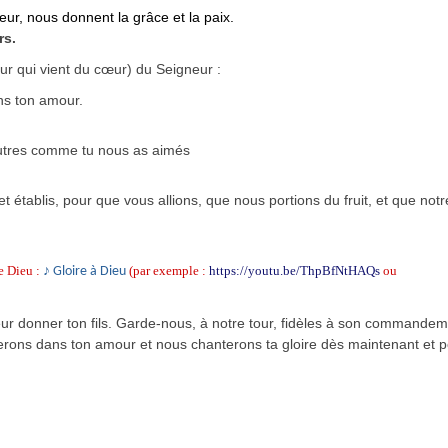
ur, nous donnent la grâce et la paix.
rs.
r qui vient du cœur) du Seigneur :
ns ton amour.
autres comme tu nous as aimés
 établis, pour que vous allions, que nous portions du fruit, et que notre
re Dieu :
(par exemple :
https://youtu.be/ThpBfNtHAQs
ou
♪ Gloire à Dieu
eur donner ton fils. Garde-nous, à notre tour, fidèles à son commandem
erons dans ton amour et nous chanterons ta gloire dès maintenant et p