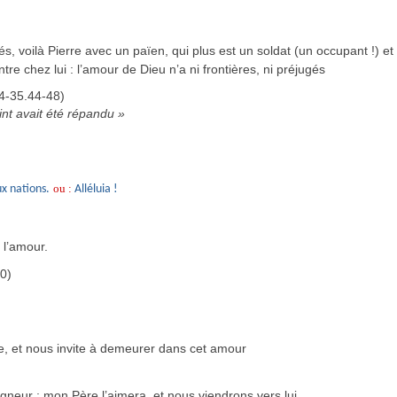
 voilà Pierre avec un païen, qui plus est un soldat (un occupant !) et
entre chez lui : l’amour de Dieu n’a ni frontières, ni préjugés
4-35.44-48)
int avait été répandu »
ou :
ux nations.
Alléluia !
 l’amour.
10)
e, et nous invite à demeurer dans cet amour
igneur ; mon Père l’aimera, et nous viendrons vers lui.