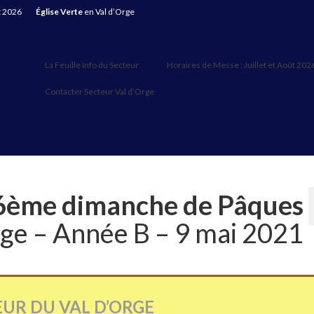
t 2026
Église Verte
en Val d’Orge
La Feuille Info du Secteur
Horaires de Messe : Juillet et Août 202
Contacter Secteur Val d’Orge
6ème dimanche de Pâques
rge – Année B – 9 mai 2021
EUR DU VAL D’ORGE