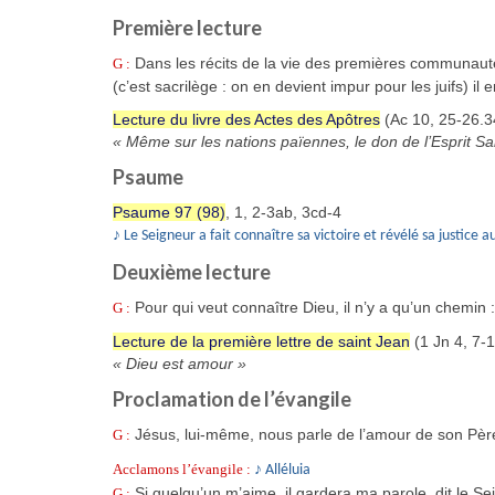
Première lecture
Dans les récits de la vie des premières communautés,
G :
(c’est sacrilège : on en devient impur pour les juifs) il 
Lecture du livre des Actes des Apôtres
(Ac 10, 25-26.3
« Même sur les nations païennes, le don de l’Esprit Sa
Psaume
Psaume 97 (98)
, 1, 2-3ab, 3cd-4
♪
Le Seigneur a fait connaître sa victoire et révélé sa justice a
Deuxième lecture
Pour qui veut connaître Dieu, il n’y a qu’un chemin :
G :
Lecture de la première lettre de saint Jean
(1 Jn 4, 7-
« Dieu est amour »
Proclamation de l’évangile
Jésus, lui-même, nous parle de l’amour de son Pèr
G :
Acclamons l’évangile :
♪ Alléluia
Si quelqu’un m’aime, il gardera ma parole, dit le Se
G :