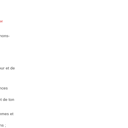
ue
rnons-
our et de
ences
t de ton
ommes et
ns ;