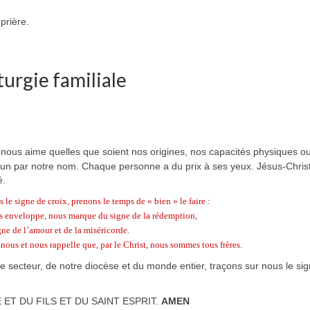
prière.
turgie familiale
 nous aime quelles que soient nos origines, nos capacités physiques o
chacun par notre nom. Chaque personne a du prix à ses yeux. Jésus-Chris
é.
le signe de croix, prenons le temps de « bien » le faire :
ous enveloppe, nous marque du signe de la rédemption,
gne de l’amour et de la miséricorde.
nous et nous rappelle que, par le Christ, nous sommes tous frères.
e secteur, de notre diocèse et du monde entier, traçons sur nous le sig
ET DU FILS ET DU SAINT ESPRIT.
AMEN