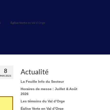
6
Église Verte
en Val d’Orge
8
Actualité
MAI 2021
La Feuille Info du Secteur
Horaires de messe : Juillet & Août
2026
Les témoins du Val d’Orge
Église Verte en Val d’Orge