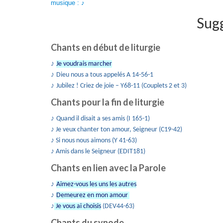
musique : ♪
Sugg
Chants en début de liturgie
♪
Je voudrais marcher
♪
Dieu nous a tous appelés A 14-56-1
♪
Jubilez ! Criez de joie – Y68-11 (Couplets 2 et 3)
Chants pour la fin de liturgie
♪
Quand il disait a ses amis (I 165-1)
♪ Je veux chanter ton amour, Seigneur (C19-42)
♪ Si nous nous aimons (Y 41-63)
♪ Amis dans le Seigneur (EDIT181)
Chants en lien avec la Parole
♪
Aimez-vous les uns les autres
♪
Demeurez en mon amour
♪
Je vous ai choisis
(DEV44-63)
Chants du synode