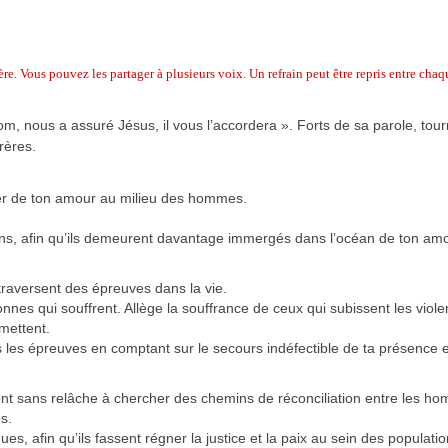
re. Vous pouvez les partager à plusieurs voix. Un refrain peut être repris entre chaq
 nous a assuré Jésus, il vous l’accordera ». Forts de sa parole, tou
rères.
ner de ton amour au milieu des hommes.
ctions, afin qu’ils demeurent davantage immergés dans l’océan de ton am
traversent des épreuves dans la vie.
nnes qui souffrent. Allège la souffrance de ceux qui subissent les viol
mettent.
les épreuves en comptant sur le secours indéfectible de ta présence e
lent sans relâche à chercher des chemins de réconciliation entre les h
s.
ues, afin qu’ils fassent régner la justice et la paix au sein des populatio