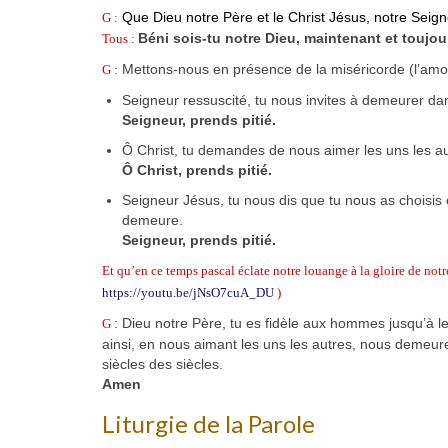
Que Dieu notre Père et le Christ Jésus, notre Seigne
G :
Béni sois-tu notre Dieu, maintenant et toujou
Tous :
Mettons-nous en présence de la miséricorde (l’amou
G :
Seigneur ressuscité, tu nous invites à demeurer da
Seigneur, prends pitié.
Ô Christ, tu demandes de nous aimer les uns les 
Ô Christ, prends pitié.
Seigneur Jésus, tu nous dis que tu nous as choisis et
demeure.
Seigneur, prends pitié.
Et qu’en ce temps pascal éclate notre louange à la gloire de not
https://youtu.be/jNsO7cuA_DU
)
: Dieu notre Père, tu es fidèle aux hommes jusqu’à l
G
ainsi, en nous aimant les uns les autres, nous demeur
siècles des siècles.
Amen
Liturgie de la Parole