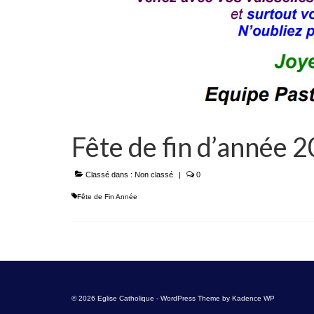
Fête de fin d’année
Classé dans :
Non classé
|
0
Fête de Fin Année
© 2026 Eglise Catholique - WordPress Theme by
Kadence WP