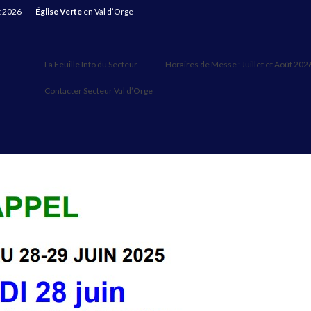
t 2026
Église Verte
en Val d’Orge
La Feuille Info du Secteur
Horaires de Messe : Juillet et Août 202
Contacter Secteur Val d’Orge