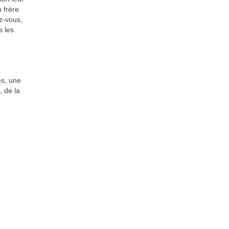
n frère
ez-vous,
s les
tes, une
, de la