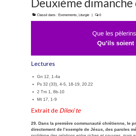
Deuxième dimanche d
Classé dans :
Evenements
,
Liturgie
|
0
Que les pèlerin
Qu’ils soien
Lectures
Gn 12, 1-4a
Ps 32 (33), 4-5, 18-19, 20.22
2 Tm 1, 8b-10
Mt 17, 1-9
Extrait de
Dilexi te
29. Dans la première communauté chrétienne, le pr
directement de l’exemple de Jésus, des paroles m
problème des relations entre riches et pauvres, mais el