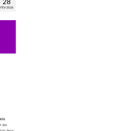
28
FÉV 2026
ais
e au
ion leur