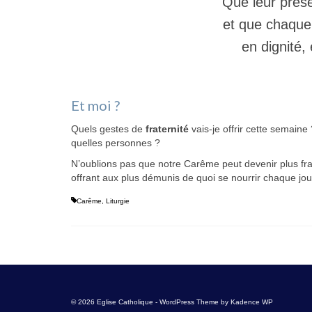
Que leur prés
et que chaque
en dignité,
Et moi ?
Quels gestes de
fraternité
vais-je offrir cette semaine
quelles personnes ?
N’oublions pas que notre Carême peut devenir plus fra
offrant aux plus démunis de quoi se nourrir chaque jou
Carême
,
Liturgie
© 2026 Eglise Catholique - WordPress Theme by
Kadence WP