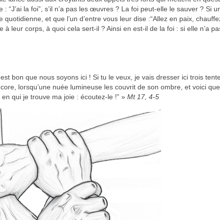
 : “J’ai la foi”, s’il n’a pas les œuvres ? La foi peut-elle le sauver ? Si u
 quotidienne, et que l’un d’entre vous leur dise :“Allez en paix, chauff
leur corps, à quoi cela sert-il ? Ainsi en est-il de la foi : si elle n’a pa
l est bon que nous soyons ici ! Si tu le veux, je vais dresser ici trois ten
encore, lorsqu’une nuée lumineuse les couvrit de son ombre, et voici que
 en qui je trouve ma joie : écoutez-le !” »
Mt 17, 4-5