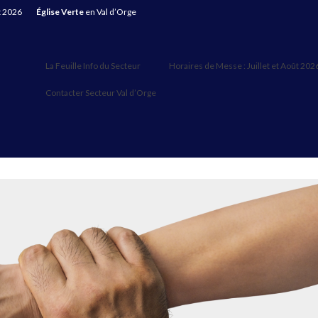
t 2026
Église Verte
en Val d’Orge
La Feuille Info du Secteur
Horaires de Messe : Juillet et Août 202
Contacter Secteur Val d’Orge