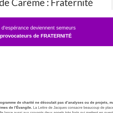
e Carême : Fraternité
s d’espérance deviennent semeurs
t provocateurs de FRATERNITÉ
ogramme de charité ne découlait pas d’analyses ou de projets, m
êmes de l’Évangile
.
La Lettre de Jacques consacre beaucoup de plac
le lance aussi aux croyants deux appels très forts qui mettent en quest