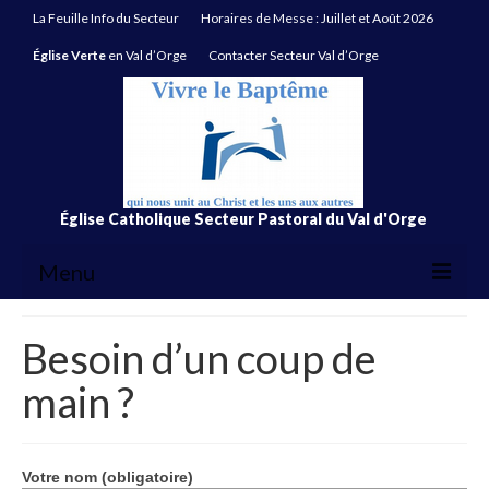
La Feuille Info du Secteur
Horaires de Messe : Juillet et Août 2026
Église Verte
en Val d’Orge
Contacter Secteur Val d’Orge
Église Catholique Secteur Pastoral du Val d'Orge
Menu
La Feuille Info du Secteur
Besoin d’un coup de
Horaires de Messe : Juillet et Août 2026
main ?
Église Verte
en Val d’Orge
Contacter Secteur Val d’Orge
Votre nom (obligatoire)