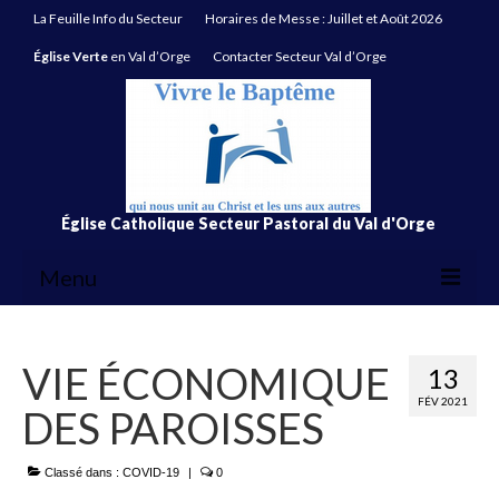
La Feuille Info du Secteur
Horaires de Messe : Juillet et Août 2026
Église Verte
en Val d’Orge
Contacter Secteur Val d’Orge
Église Catholique Secteur Pastoral du Val d'Orge
Menu
La Feuille Info du Secteur
VIE ÉCONOMIQUE
13
Horaires de Messe : Juillet et Août 2026
FÉV 2021
DES PAROISSES
Église Verte
en Val d’Orge
Contacter Secteur Val d’Orge
Classé dans :
COVID-19
|
0