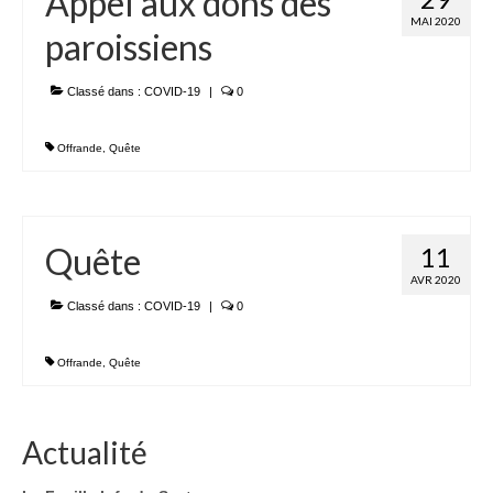
Appel aux dons des
MAI 2020
paroissiens
Classé dans :
COVID-19
|
0
Offrande
,
Quête
Quête
11
AVR 2020
Classé dans :
COVID-19
|
0
Offrande
,
Quête
Actualité