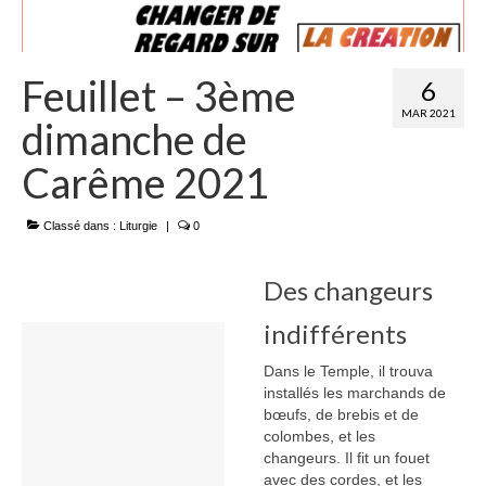
Feuillet – 3ème
6
MAR 2021
dimanche de
Carême 2021
Classé dans :
Liturgie
|
0
Des changeurs
indifférents
Dans le Temple, il trouva
installés les marchands de
bœufs, de brebis et de
colombes, et les
changeurs. Il fit un fouet
avec des cordes, et les