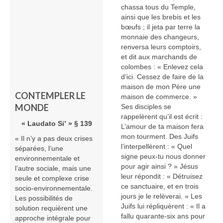
chassa tous du Temple,
ainsi que les brebis et les
bœufs ; il jeta par terre la
monnaie des changeurs,
renversa leurs comptoirs,
et dit aux marchands de
colombes : « Enlevez cela
d’ici. Cessez de faire de la
maison de mon Père une
CONTEMPLER LE
maison de commerce. »
MONDE
Ses disciples se
rappelèrent qu’il est écrit :
« Laudato Si’ » § 139
L’amour de ta maison fera
mon tourment. Des Juifs
« Il n’y a pas deux crises
l’interpellèrent : « Quel
séparées, l’une
signe peux-tu nous donner
environnementale et
pour agir ainsi ? » Jésus
l’autre sociale, mais une
leur répondit : « Détruisez
seule et complexe crise
ce sanctuaire, et en trois
socio-environnementale.
jours je le relèverai. » Les
Les possibilités de
Juifs lui répliquèrent : « Il a
solution requièrent une
fallu quarante-six ans pour
approche intégrale pour