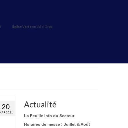
6
Église Verte
en Val d’Orge
Actualité
20
MAR 2021
La Feuille Info du Secteur
Horaires de messe : Juillet & Août