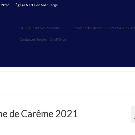
t 2026
Église Verte
en Val d’Orge
La Feuille Info du Secteur
Horaires de Messe : Juillet et Août 202
Contacter Secteur Val d’Orge
che de Carême 2021