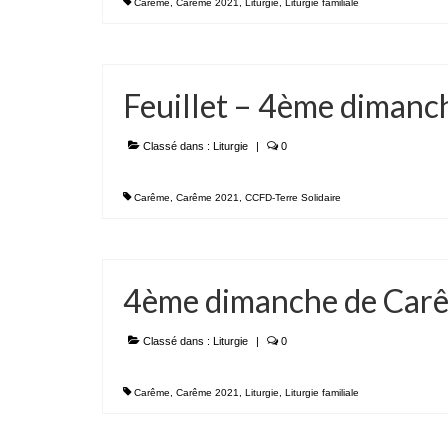
Carême
,
Carême 2021
,
Liturgie
,
Liturgie familiale
Feuillet – 4ème diman
Classé dans :
Liturgie
|
0
Carême
,
Carême 2021
,
CCFD-Terre Solidaire
4ème dimanche de Carê
Classé dans :
Liturgie
|
0
Carême
,
Carême 2021
,
Liturgie
,
Liturgie familiale