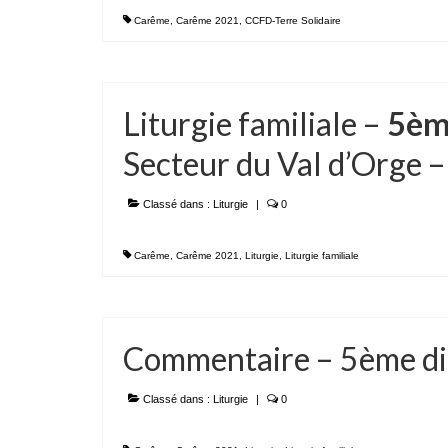
Carême
,
Carême 2021
,
CCFD-Terre Solidaire
Liturgie familiale –
5èm
Secteur du Val d’Orge 
Classé dans :
Liturgie
|
0
Carême
,
Carême 2021
,
Liturgie
,
Liturgie familiale
Commentaire – 5ème d
Classé dans :
Liturgie
|
0