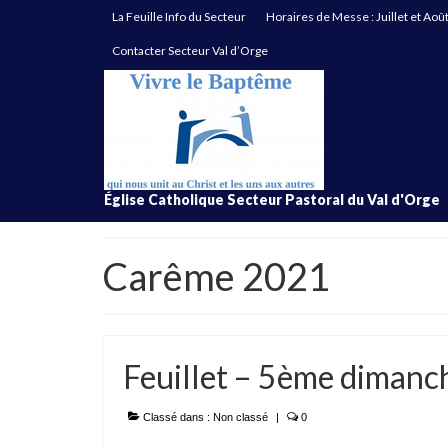
La Feuille Info du Secteur
Horaires de Messe : Juillet et Aoû
Contacter Secteur Val d’Orge
Église Catholique Secteur Pastoral du Val d'Orge
Carême 2021
Feuillet – 5ème diman
Classé dans :
Non classé
|
0