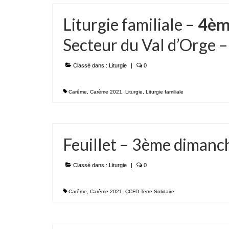
Liturgie familiale –
4èm
Secteur du Val d’Orge 
Classé dans :
Liturgie
|
0
Carême
,
Carême 2021
,
Liturgie
,
Liturgie familiale
Feuillet – 3ème diman
Classé dans :
Liturgie
|
0
Carême
,
Carême 2021
,
CCFD-Terre Solidaire