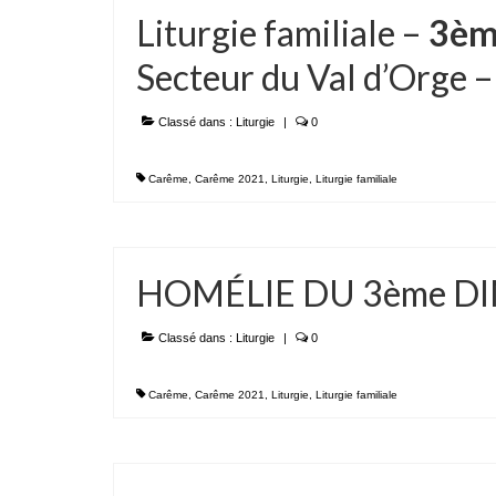
Liturgie familiale –
3èm
Secteur du Val d’Orge 
Classé dans :
Liturgie
|
0
Carême
,
Carême 2021
,
Liturgie
,
Liturgie familiale
HOMÉLIE DU 3ème D
Classé dans :
Liturgie
|
0
Carême
,
Carême 2021
,
Liturgie
,
Liturgie familiale