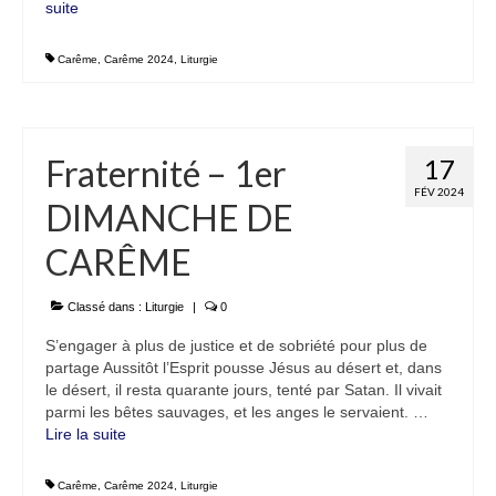
suite­­
Carême
,
Carême 2024
,
Liturgie
Fraternité – 1er
17
FÉV 2024
DIMANCHE DE
CARÊME
Classé dans :
Liturgie
|
0
S’engager à plus de justice et de sobriété pour plus de
partage Aussitôt l’Esprit pousse Jésus au désert et, dans
le désert, il resta quarante jours, tenté par Satan. Il vivait
parmi les bêtes sauvages, et les anges le servaient. …
Lire la suite­­
Carême
,
Carême 2024
,
Liturgie