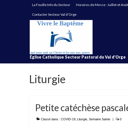
La Feuille Info du Secteur
Horaires de Messe : Juillet et Aoû
Contacter Secteur Val d’Orge
Église Catholique Secteur Pastoral du Val d'Orge
Liturgie
Petite catéchèse pascal
Classé dans :
COVID-19
,
Liturgie
,
Semaine Sainte
|
0