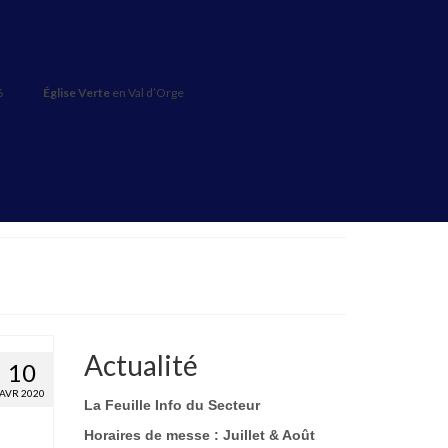
6
Église Verte
en Val d’Orge
Actualité
10
AVR 2020
La Feuille Info du Secteur
Horaires de messe : Juillet & Août