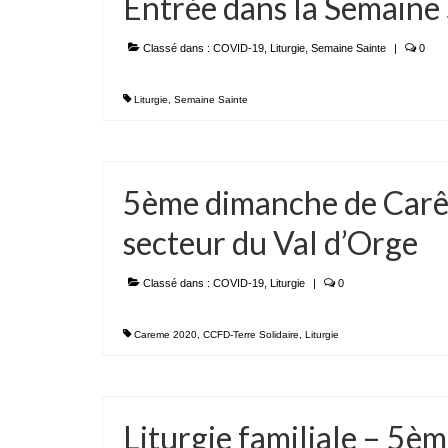
Entrée dans la Semaine
Classé dans :
COVID-19
,
Liturgie
,
Semaine Sainte
|
0
Liturgie
,
Semaine Sainte
5ème dimanche de Carê
secteur du Val d’Orge
Classé dans :
COVID-19
,
Liturgie
|
0
Careme 2020
,
CCFD-Terre Solidaire
,
Liturgie
Liturgie familiale – 5