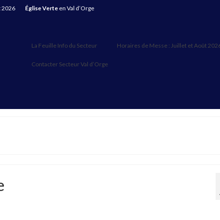
t 2026
Église Verte
en Val d’Orge
La Feuille Info du Secteur
Horaires de Messe : Juillet et Août 202
Contacter Secteur Val d’Orge
e