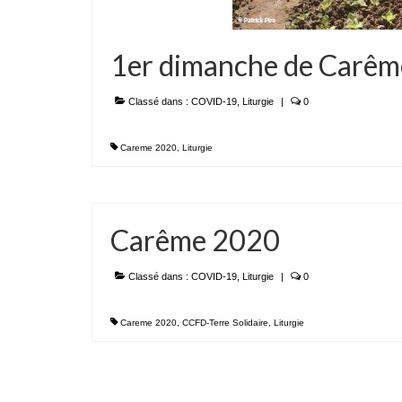
1er dimanche de Carê
Classé dans :
COVID-19
,
Liturgie
|
0
Careme 2020
,
Liturgie
Carême 2020
Classé dans :
COVID-19
,
Liturgie
|
0
Careme 2020
,
CCFD-Terre Solidaire
,
Liturgie