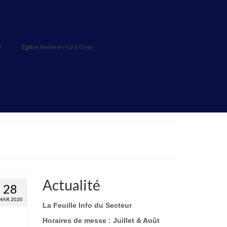
6
Église Verte
en Val d’Orge
Actualité
28
MAR 2020
La Feuille Info du Secteur
Horaires de messe : Juillet & Août