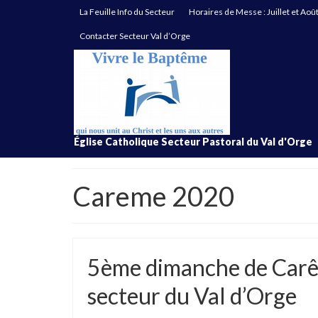
La Feuille Info du Secteur
Horaires de Messe : Juillet et Aoû
Contacter Secteur Val d’Orge
Église Catholique Secteur Pastoral du Val d'Orge
Careme 2020
5ème dimanche de Carê
secteur du Val d’Orge