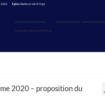
t 2026
Église Verte
en Val d’Orge
La Feuille Info du Secteur
Horaires de Messe : Juillet et Août 202
Contacter Secteur Val d’Orge
me 2020 – proposition du